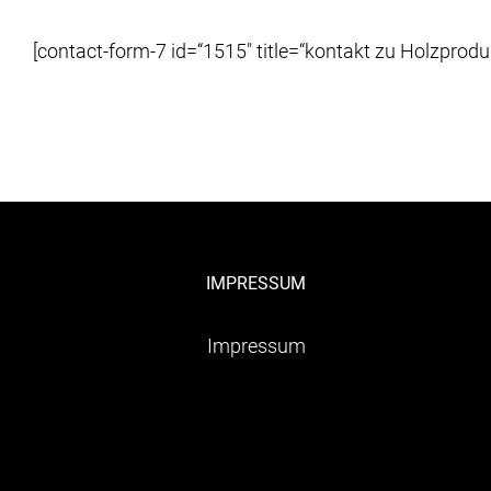
[contact-form-7 id=“1515″ title=“kontakt zu Holzprodu
IMPRESSUM
Impressum