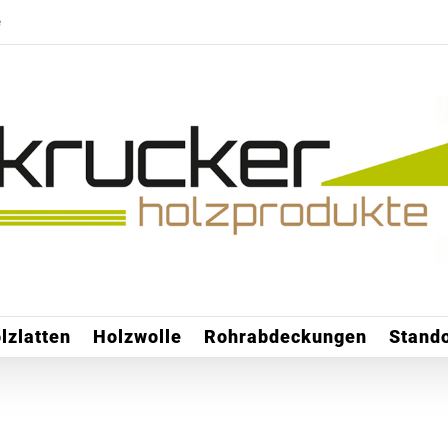
e
lzlatten
Holzwolle
Rohrabdeckungen
Stando